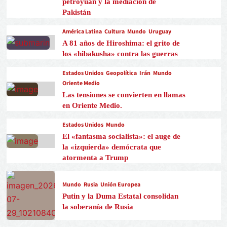
petroyuan y la mediación de
Pakistán
América Latina
Cultura
Mundo
Uruguay
A 81 años de Hiroshima: el grito de
los «hibakusha» contra las guerras
Estados Unidos
Geopolítica
Irán
Mundo
Oriente Medio
Las tensiones se convierten en llamas
en Oriente Medio.
Estados Unidos
Mundo
El «fantasma socialista»: el auge de
la «izquierda» demócrata que
atormenta a Trump
Mundo
Rusia
Unión Europea
Putin y la Duma Estatal consolidan
la soberanía de Rusia