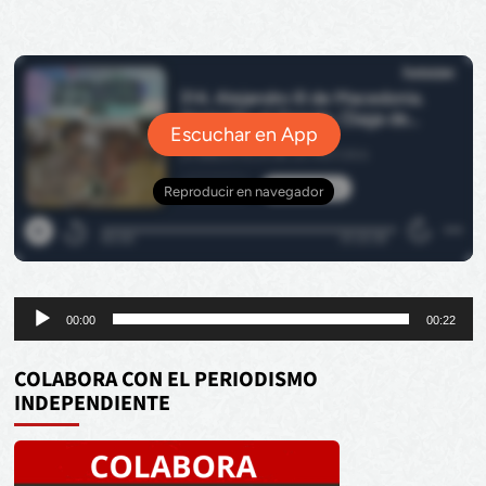
Reproductor
00:00
00:22
de
audio
COLABORA CON EL PERIODISMO
INDEPENDIENTE