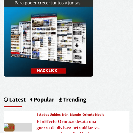
Latest
Popular
Trending
Estados Unidos
Irán
Mundo
Oriente Medio
El «Efecto Ormuz» desata una
guerra de divisas: petrodólar vs.