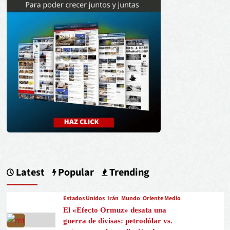
Latest
Popular
Trending
Estados Unidos
Irán
Mundo
Oriente Medio
El «Efecto Ormuz» desata una
guerra de divisas: petrodólar vs.