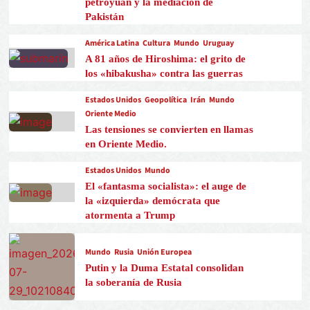
petroyuan y la mediación de
Pakistán
América Latina
Cultura
Mundo
Uruguay
A 81 años de Hiroshima: el grito de
los «hibakusha» contra las guerras
Estados Unidos
Geopolítica
Irán
Mundo
Oriente Medio
Las tensiones se convierten en llamas
en Oriente Medio.
Estados Unidos
Mundo
El «fantasma socialista»: el auge de
la «izquierda» demócrata que
atormenta a Trump
Mundo
Rusia
Unión Europea
Putin y la Duma Estatal consolidan
la soberanía de Rusia