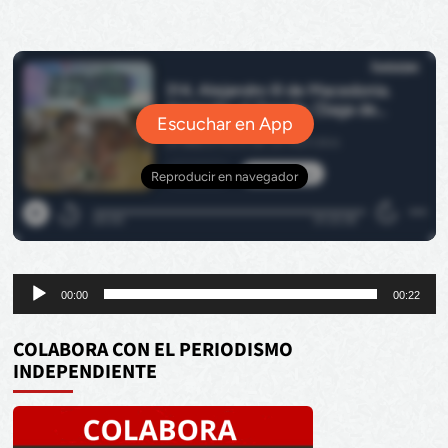
Reproductor
00:00
00:22
de
audio
COLABORA CON EL PERIODISMO
INDEPENDIENTE