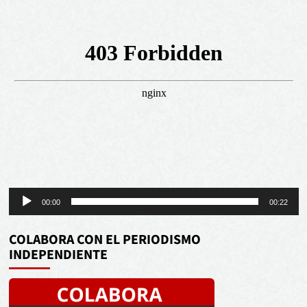
Reproductor
00:00
00:22
de
audio
COLABORA CON EL PERIODISMO
INDEPENDIENTE