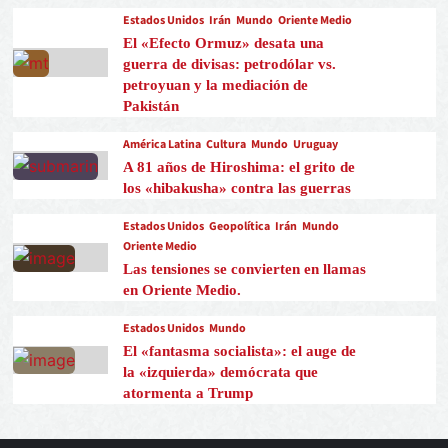
Estados Unidos
Irán
Mundo
Oriente Medio
El «Efecto Ormuz» desata una
guerra de divisas: petrodólar vs.
petroyuan y la mediación de
Pakistán
América Latina
Cultura
Mundo
Uruguay
A 81 años de Hiroshima: el grito de
los «hibakusha» contra las guerras
Estados Unidos
Geopolítica
Irán
Mundo
Oriente Medio
Las tensiones se convierten en llamas
en Oriente Medio.
Estados Unidos
Mundo
El «fantasma socialista»: el auge de
la «izquierda» demócrata que
atormenta a Trump