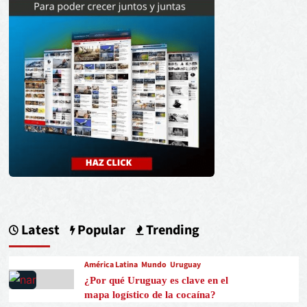
Latest
Popular
Trending
América Latina
Mundo
Uruguay
¿Por qué Uruguay es clave en el
mapa logístico de la cocaína?