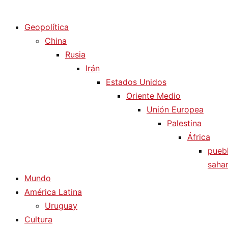
Diario La Humanidad
Geopolítica
China
Rusia
Irán
Estados Unidos
Oriente Medio
Unión Europea
Palestina
África
pueb
sahar
Mundo
América Latina
Uruguay
Cultura