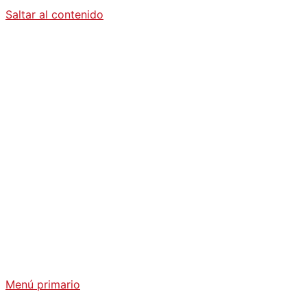
Saltar al contenido
Diario La
Humanidad
Análisis Geopolítico y Actualidad Internacional
Menú primario