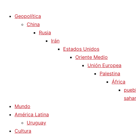
Diario La Humanidad
Geopolítica
China
Rusia
Irán
Estados Unidos
Oriente Medio
Unión Europea
Palestina
África
pueb
sahar
Mundo
América Latina
Uruguay
Cultura