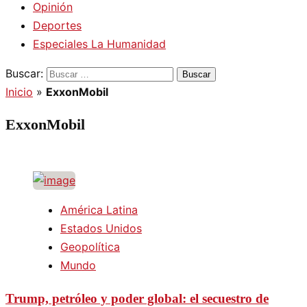
Opinión
Deportes
Especiales La Humanidad
Buscar:
Inicio
»
ExxonMobil
ExxonMobil
América Latina
Estados Unidos
Geopolítica
Mundo
Trump, petróleo y poder global: el secuestro de