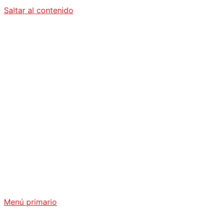
Saltar al contenido
Diario La
Humanidad
Análisis Geopolítico y Actualidad Internacional
Menú primario