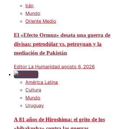
Irán
Mundo
Oriente Medio
El «Efecto Ormuz» desata una guerra de
divisas: petrodólar vs. petroyuan y la
mediación de Pakistán
Editor La Humanidad
agosto 6, 2026
América Latina
Cultura
Mundo
Uruguay
A 81 años de Hiroshima: el grito de los
«hibakusha» contra las guerras