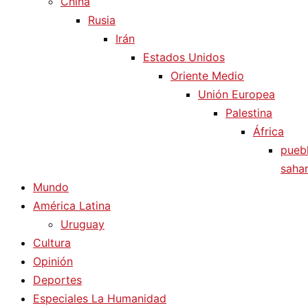
China
Rusia
Irán
Estados Unidos
Oriente Medio
Unión Europea
Palestina
África
pueb
sahar
Mundo
América Latina
Uruguay
Cultura
Opinión
Deportes
Especiales La Humanidad