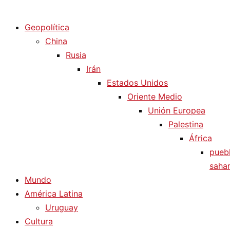
Diario La Humanidad
Geopolítica
China
Rusia
Irán
Estados Unidos
Oriente Medio
Unión Europea
Palestina
África
pueb
sahar
Mundo
América Latina
Uruguay
Cultura