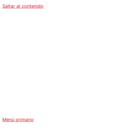
Saltar al contenido
Diario La
Humanidad
Análisis Geopolítico y Actualidad Internacional
Menú primario