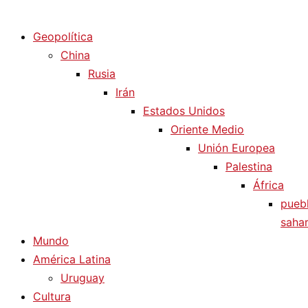
Diario La Humanidad
Geopolítica
China
Rusia
Irán
Estados Unidos
Oriente Medio
Unión Europea
Palestina
África
pueb
sahar
Mundo
América Latina
Uruguay
Cultura