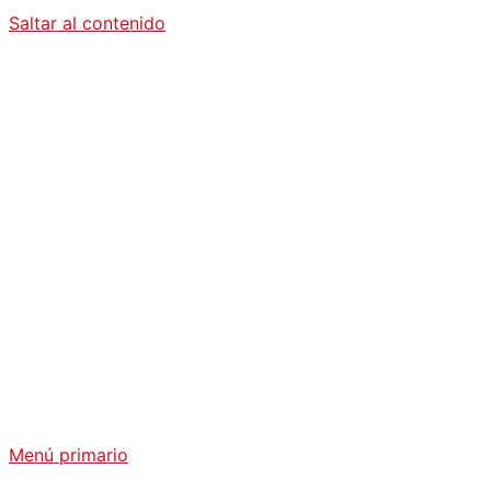
Saltar al contenido
Diario La
Humanidad
Análisis Geopolítico y Actualidad Internacional
Menú primario