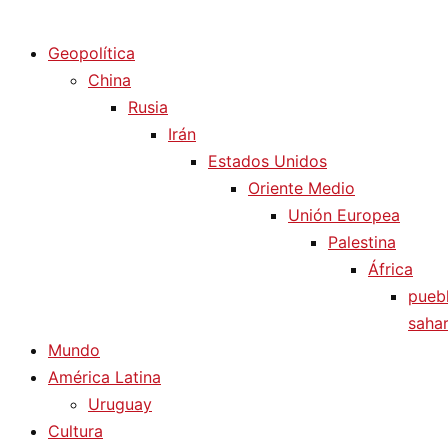
Diario La Humanidad
Geopolítica
China
Rusia
Irán
Estados Unidos
Oriente Medio
Unión Europea
Palestina
África
pueb
sahar
Mundo
América Latina
Uruguay
Cultura