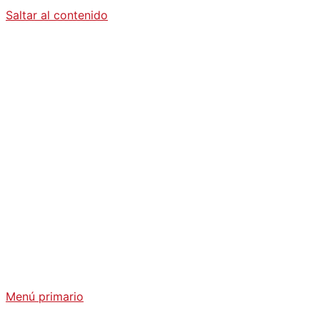
Saltar al contenido
Diario La
Humanidad
Análisis Geopolítico y Actualidad Internacional
Menú primario