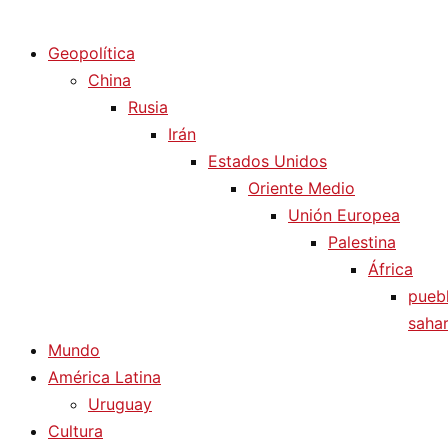
Diario La Humanidad
Geopolítica
China
Rusia
Irán
Estados Unidos
Oriente Medio
Unión Europea
Palestina
África
pueb
sahar
Mundo
América Latina
Uruguay
Cultura