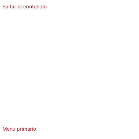
Saltar al contenido
Diario La
Humanidad
Análisis Geopolítico y Actualidad Internacional
Menú primario