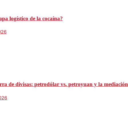
pa logístico de la cocaína?
026
ra de divisas: petrodólar vs. petroyuan y la mediación
2026