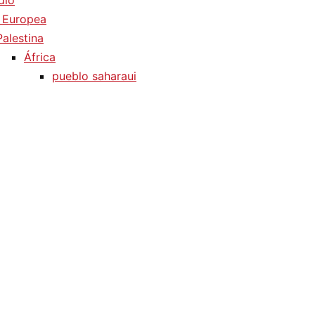
dio
 Europea
Palestina
África
pueblo saharaui