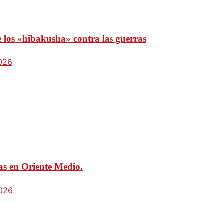
e los «hibakusha» contra las guerras
2026
mas en Oriente Medio.
2026