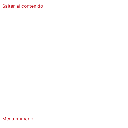
Saltar al contenido
Diario La
Humanidad
Análisis Geopolítico y Actualidad Internacional
Menú primario