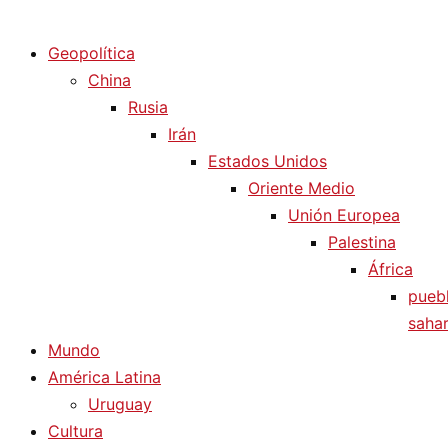
Diario La Humanidad
Geopolítica
China
Rusia
Irán
Estados Unidos
Oriente Medio
Unión Europea
Palestina
África
pueb
sahar
Mundo
América Latina
Uruguay
Cultura