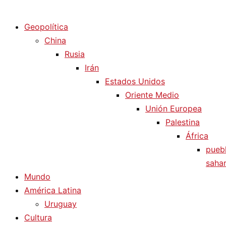
Diario La Humanidad
Geopolítica
China
Rusia
Irán
Estados Unidos
Oriente Medio
Unión Europea
Palestina
África
pueb
sahar
Mundo
América Latina
Uruguay
Cultura