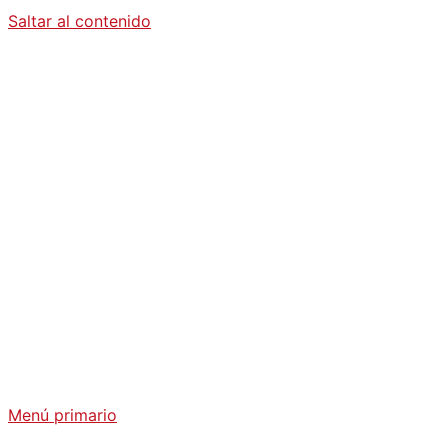
Saltar al contenido
Diario La
Humanidad
Análisis Geopolítico y Actualidad Internacional
Menú primario