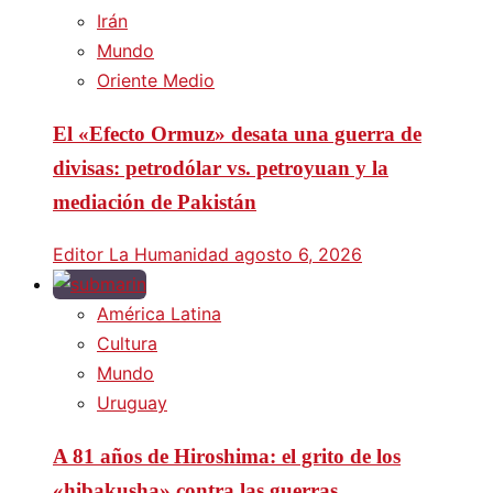
Irán
Mundo
Oriente Medio
El «Efecto Ormuz» desata una guerra de
divisas: petrodólar vs. petroyuan y la
mediación de Pakistán
Editor La Humanidad
agosto 6, 2026
América Latina
Cultura
Mundo
Uruguay
A 81 años de Hiroshima: el grito de los
«hibakusha» contra las guerras