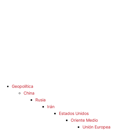
Saltar
Diario La
al
contenido
Humanidad
Análisis Geopolítico y Actualidad Internacional
Menú
Diario La Humanidad
primario
Geopolítica
China
Rusia
Irán
Estados Unidos
Oriente Medio
Unión Europea