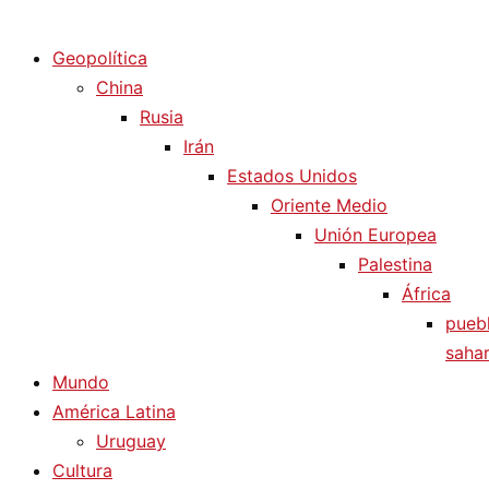
Diario La Humanidad
Geopolítica
China
Rusia
Irán
Estados Unidos
Oriente Medio
Unión Europea
Palestina
África
pueb
sahar
Mundo
América Latina
Uruguay
Cultura