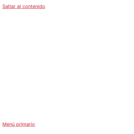
Saltar al contenido
Diario La
Humanidad
Análisis Geopolítico y Actualidad Internacional
Menú primario