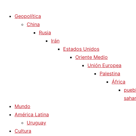
Diario La Humanidad
Geopolítica
China
Rusia
Irán
Estados Unidos
Oriente Medio
Unión Europea
Palestina
África
pueb
sahar
Mundo
América Latina
Uruguay
Cultura