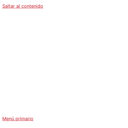
Saltar al contenido
Diario La
Humanidad
Análisis Geopolítico y Actualidad Internacional
Menú primario