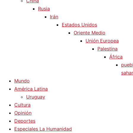
China
Rusia
Irán
Estados Unidos
Oriente Medio
Unión Europea
Palestina
África
pueb
sahar
Mundo
América Latina
Uruguay
Cultura
Opinión
Deportes
Especiales La Humanidad