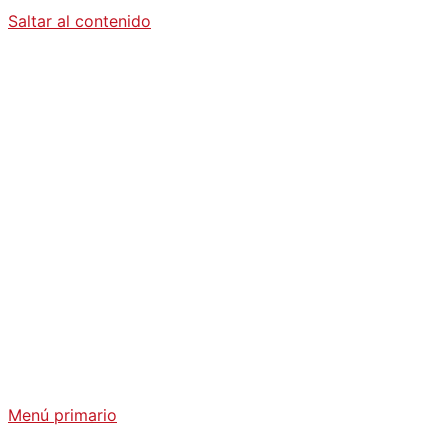
Saltar al contenido
Diario La
Humanidad
Análisis Geopolítico y Actualidad Internacional
Menú primario