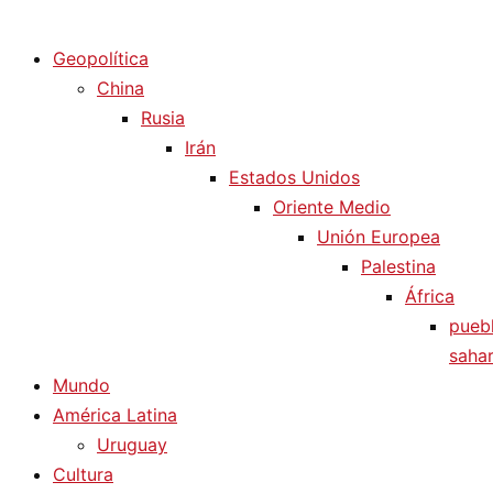
Diario La Humanidad
Geopolítica
China
Rusia
Irán
Estados Unidos
Oriente Medio
Unión Europea
Palestina
África
pueb
sahar
Mundo
América Latina
Uruguay
Cultura