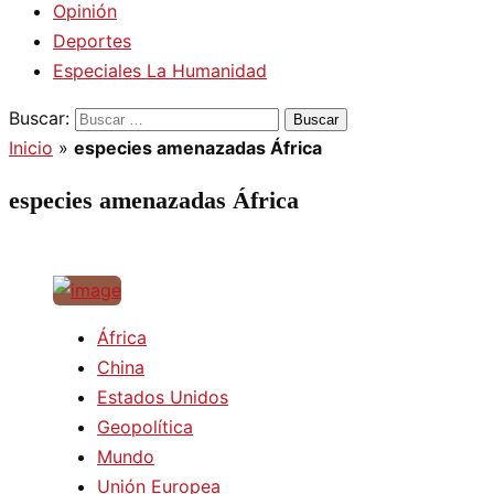
Opinión
Deportes
Especiales La Humanidad
Buscar:
Inicio
»
especies amenazadas África
especies amenazadas África
África
China
Estados Unidos
Geopolítica
Mundo
Unión Europea