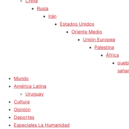
China
Rusia
Irán
Estados Unidos
Oriente Medio
Unión Europea
Palestina
África
pueb
sahar
Mundo
América Latina
Uruguay
Cultura
Opinión
Deportes
Especiales La Humanidad