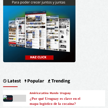
Latest
Popular
Trending
América Latina
Mundo
Uruguay
¿Por qué Uruguay es clave en el
mapa logístico de la cocaína?