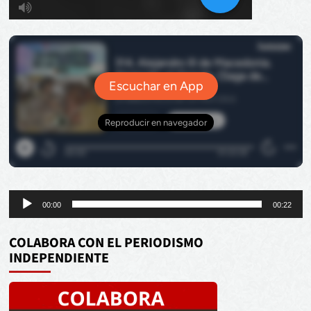
Reproductor
00:00
00:22
de
audio
COLABORA CON EL PERIODISMO
INDEPENDIENTE