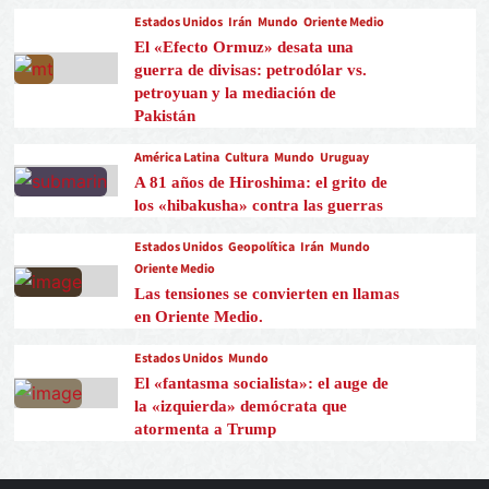
Estados Unidos
Irán
Mundo
Oriente Medio
El «Efecto Ormuz» desata una
guerra de divisas: petrodólar vs.
petroyuan y la mediación de
Pakistán
América Latina
Cultura
Mundo
Uruguay
A 81 años de Hiroshima: el grito de
los «hibakusha» contra las guerras
Estados Unidos
Geopolítica
Irán
Mundo
Oriente Medio
Las tensiones se convierten en llamas
en Oriente Medio.
Estados Unidos
Mundo
El «fantasma socialista»: el auge de
la «izquierda» demócrata que
atormenta a Trump