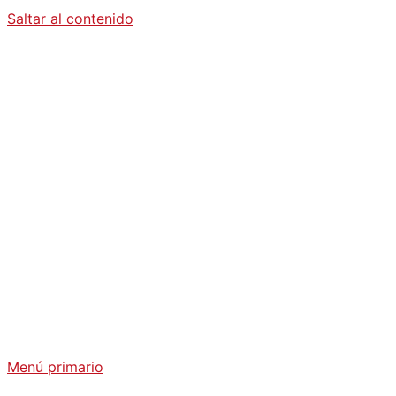
Saltar al contenido
Diario La
Humanidad
Análisis Geopolítico y Actualidad Internacional
Menú primario