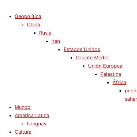
Diario La Humanidad
Geopolítica
China
Rusia
Irán
Estados Unidos
Oriente Medio
Unión Europea
Palestina
África
pueb
sahar
Mundo
América Latina
Uruguay
Cultura