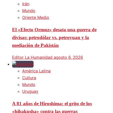
Irán
Mundo
Oriente Medio
El «Efecto Ormuz» desata una guerra de
divisas: petrodólar vs. petroyuan y la
mediación de Pakistán
Editor La Humanidad
agosto 6, 2026
América Latina
Cultura
Mundo
Uruguay
A 81 años de Hiroshima: el grito de los
«hibakusha» contra las guerras