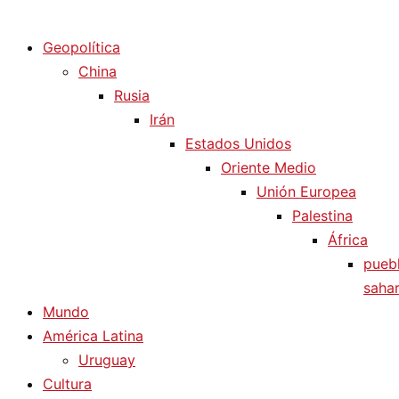
Diario La Humanidad
Geopolítica
China
Rusia
Irán
Estados Unidos
Oriente Medio
Unión Europea
Palestina
África
pueb
sahar
Mundo
América Latina
Uruguay
Cultura