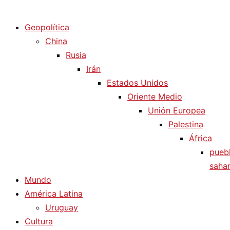
Diario La Humanidad
Geopolítica
China
Rusia
Irán
Estados Unidos
Oriente Medio
Unión Europea
Palestina
África
pueb
sahar
Mundo
América Latina
Uruguay
Cultura