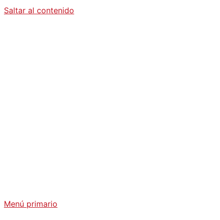
Saltar al contenido
Diario La
Humanidad
Análisis Geopolítico y Actualidad Internacional
Menú primario