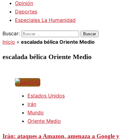
Opinión
Deportes
Especiales La Humanidad
Buscar:
Inicio
»
escalada bélica Oriente Medio
escalada bélica Oriente Medio
Estados Unidos
Irán
Mundo
Oriente Medio
Irán: ataques a Amazon, amenaza a Google y