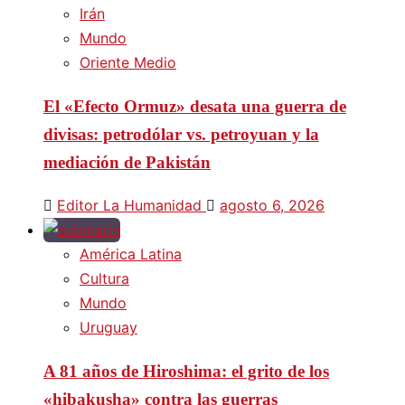
Irán
Mundo
Oriente Medio
El «Efecto Ormuz» desata una guerra de
divisas: petrodólar vs. petroyuan y la
mediación de Pakistán
Editor La Humanidad
agosto 6, 2026
América Latina
Cultura
Mundo
Uruguay
A 81 años de Hiroshima: el grito de los
«hibakusha» contra las guerras