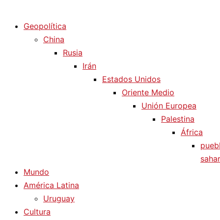
Diario La Humanidad
Geopolítica
China
Rusia
Irán
Estados Unidos
Oriente Medio
Unión Europea
Palestina
África
pueb
sahar
Mundo
América Latina
Uruguay
Cultura