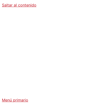
Saltar al contenido
Diario La
Humanidad
Análisis Geopolítico y Actualidad Internacional
Menú primario