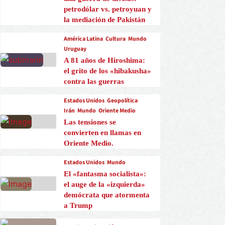
petrodólar vs. petroyuan y
la mediación de Pakistán
América Latina
Cultura
Mundo
Uruguay
A 81 años de Hiroshima:
el grito de los «hibakusha»
contra las guerras
Estados Unidos
Geopolítica
Irán
Mundo
Oriente Medio
Las tensiones se
convierten en llamas en
Oriente Medio.
Estados Unidos
Mundo
El «fantasma socialista»:
el auge de la «izquierda»
demócrata que atormenta
a Trump