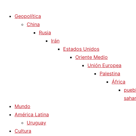
Diario La Humanidad
Geopolítica
China
Rusia
Irán
Estados Unidos
Oriente Medio
Unión Europea
Palestina
África
pueb
sahar
Mundo
América Latina
Uruguay
Cultura