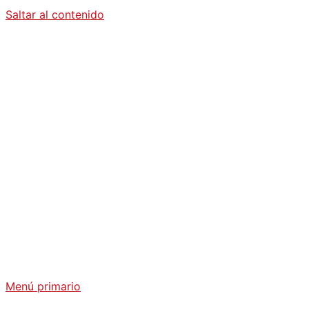
Saltar al contenido
Diario La
Humanidad
Análisis Geopolítico y Actualidad Internacional
Menú primario