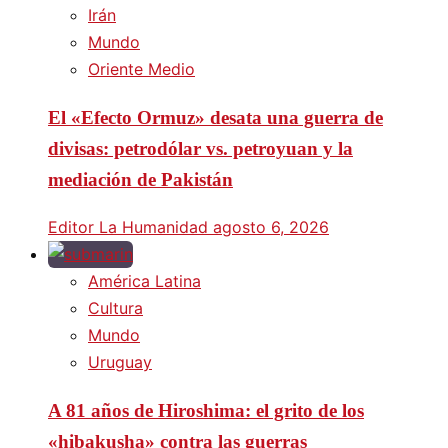
Irán
Mundo
Oriente Medio
El «Efecto Ormuz» desata una guerra de
divisas: petrodólar vs. petroyuan y la
mediación de Pakistán
Editor La Humanidad
agosto 6, 2026
América Latina
Cultura
Mundo
Uruguay
A 81 años de Hiroshima: el grito de los
«hibakusha» contra las guerras