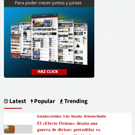
Latest
Popular
Trending
Estados Unidos
Irán
Mundo
Oriente Medio
El «Efecto Ormuz» desata una
guerra de divisas: petrodólar vs.