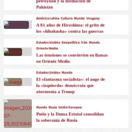
petroyuan y la mediación de
Pakistán
América Latina
Cultura
Mundo
Uruguay
A 81 años de Hiroshima: el grito de
los «hibakusha» contra las guerras
Estados Unidos
Geopolítica
Irán
Mundo
Oriente Medio
Las tensiones se convierten en llamas
en Oriente Medio.
Estados Unidos
Mundo
El «fantasma socialista»: el auge de
la «izquierda» demócrata que
atormenta a Trump
Mundo
Rusia
Unión Europea
Putin y la Duma Estatal consolidan
la soberanía de Rusia