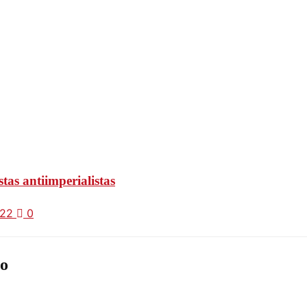
tas antiimperialistas
022
0
o