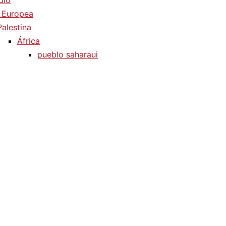
dio
 Europea
Palestina
África
pueblo saharaui