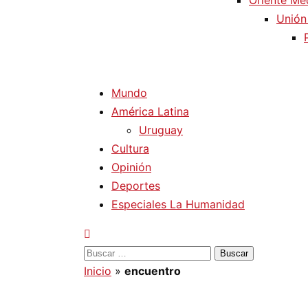
Oriente Me
Unión
Mundo
América Latina
Uruguay
Cultura
Opinión
Deportes
Especiales La Humanidad
Buscar:
Inicio
»
encuentro