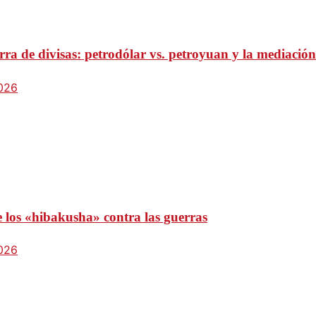
ra de divisas: petrodólar vs. petroyuan y la mediación
2026
e los «hibakusha» contra las guerras
2026