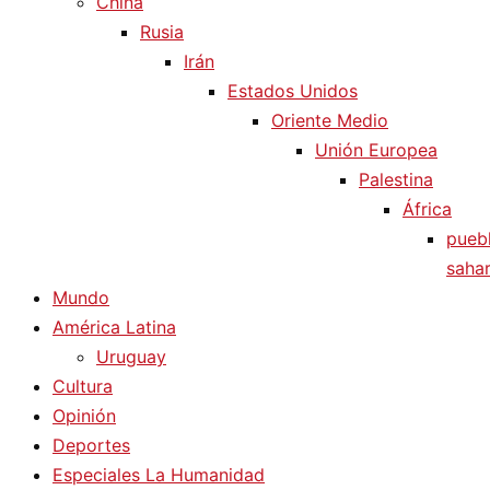
China
Rusia
Irán
Estados Unidos
Oriente Medio
Unión Europea
Palestina
África
pueb
sahar
Mundo
América Latina
Uruguay
Cultura
Opinión
Deportes
Especiales La Humanidad