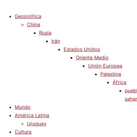
Diario La Humanidad
Geopolítica
China
Rusia
Irán
Estados Unidos
Oriente Medio
Unión Europea
Palestina
África
pueb
sahar
Mundo
América Latina
Uruguay
Cultura