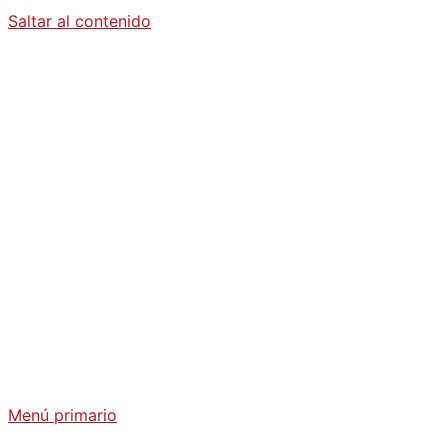
Saltar al contenido
Diario La
Humanidad
Análisis Geopolítico y Actualidad Internacional
Menú primario