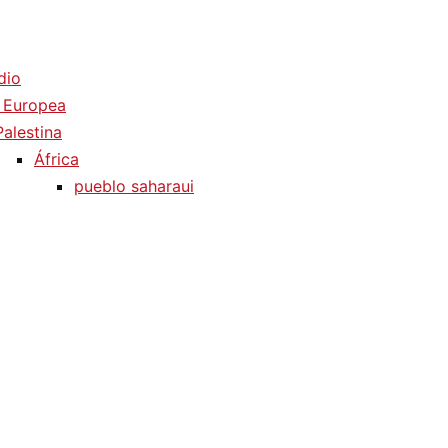
dio
 Europea
Palestina
África
pueblo saharaui