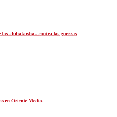
e los «hibakusha» contra las guerras
mas en Oriente Medio.