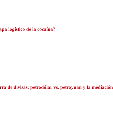
pa logístico de la cocaína?
ra de divisas: petrodólar vs. petroyuan y la mediación