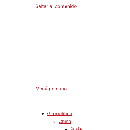
Saltar al contenido
Diario La 
Análisis Geopolítico y Actualidad Internaci
Menú primario
Diario La Humanidad
Geopolítica
China
Rusia