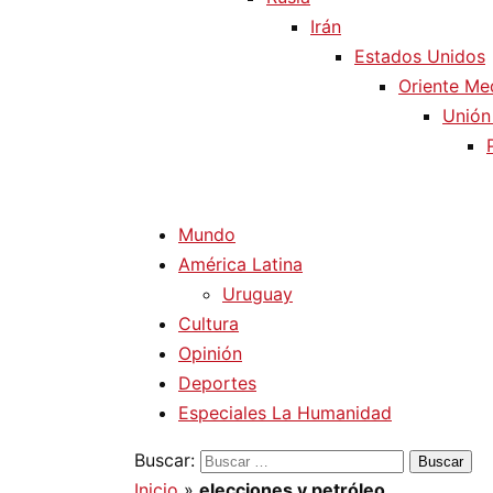
Irán
Estados Unidos
Oriente Me
Unión
Mundo
América Latina
Uruguay
Cultura
Opinión
Deportes
Especiales La Humanidad
Buscar:
Inicio
»
elecciones y petróleo