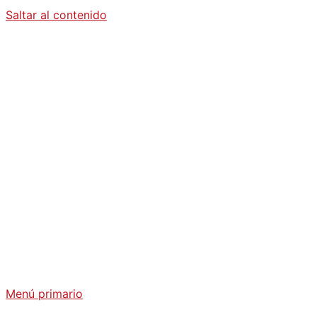
Saltar al contenido
Diario La
Humanidad
Análisis Geopolítico y Actualidad Internacional
Menú primario