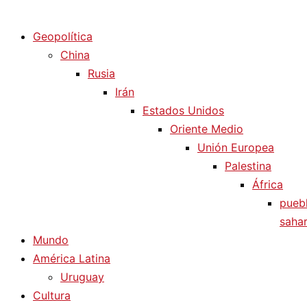
Diario La Humanidad
Geopolítica
China
Rusia
Irán
Estados Unidos
Oriente Medio
Unión Europea
Palestina
África
pueb
sahar
Mundo
América Latina
Uruguay
Cultura