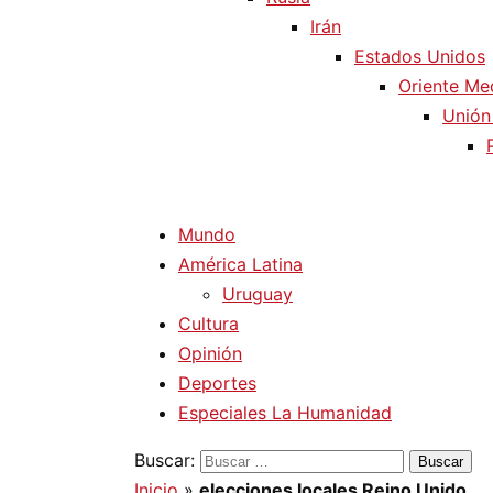
Irán
Estados Unidos
Oriente Me
Unión
Mundo
América Latina
Uruguay
Cultura
Opinión
Deportes
Especiales La Humanidad
Buscar:
Inicio
»
elecciones locales Reino Unido