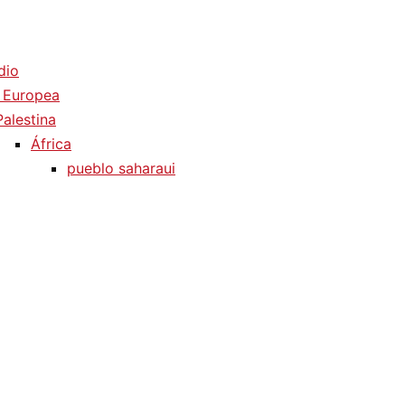
dio
 Europea
Palestina
África
pueblo saharaui