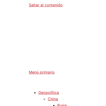
Saltar al contenido
Diario La 
Análisis Geopolítico y Actualidad Internaci
Menú primario
Diario La Humanidad
Geopolítica
China
Rusia