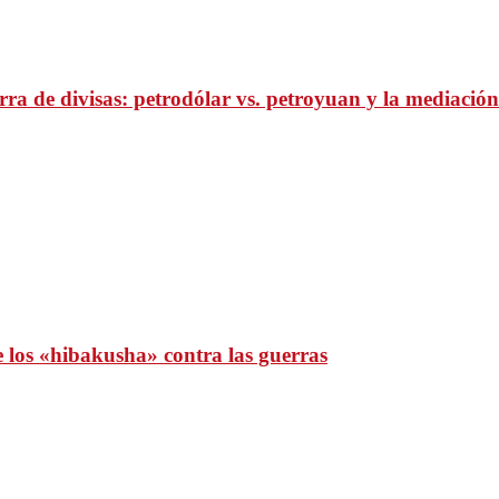
ra de divisas: petrodólar vs. petroyuan y la mediación
e los «hibakusha» contra las guerras