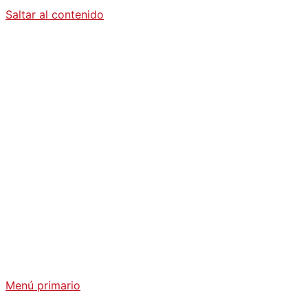
Saltar al contenido
Diario La
Humanidad
Análisis Geopolítico y Actualidad Internacional
Menú primario