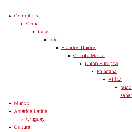
Diario La Humanidad
Geopolítica
China
Rusia
Irán
Estados Unidos
Oriente Medio
Unión Europea
Palestina
África
pueb
sahar
Mundo
América Latina
Uruguay
Cultura