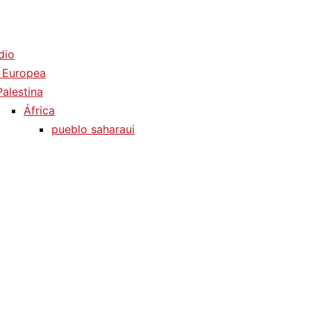
dio
 Europea
Palestina
África
pueblo saharaui