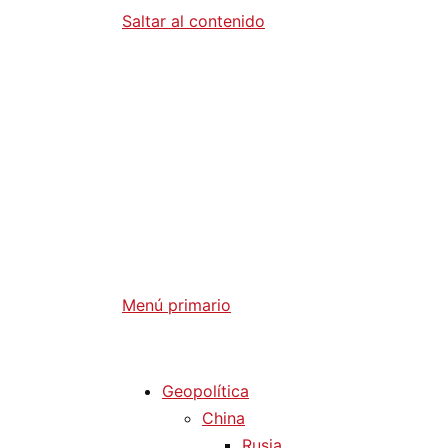
Saltar al contenido
Diario La 
Análisis Geopolítico y Actualidad Internaci
Menú primario
Diario La Humanidad
Geopolítica
China
Rusia