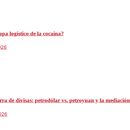
pa logístico de la cocaína?
026
ra de divisas: petrodólar vs. petroyuan y la mediación
2026