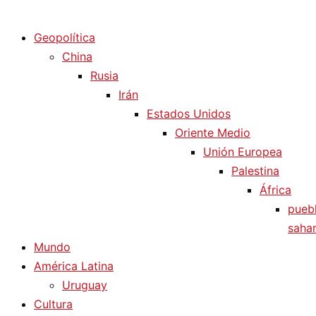
Diario La Humanidad
Geopolítica
China
Rusia
Irán
Estados Unidos
Oriente Medio
Unión Europea
Palestina
África
pueb
sahar
Mundo
América Latina
Uruguay
Cultura