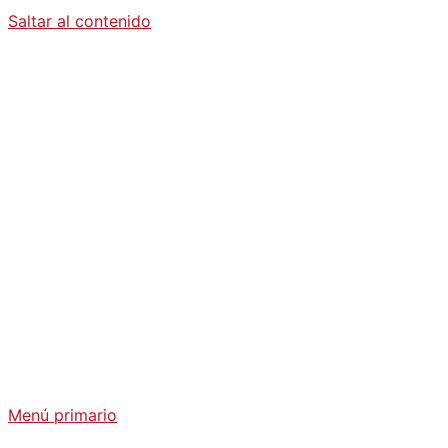
Saltar al contenido
Diario La
Humanidad
Análisis Geopolítico y Actualidad Internacional
Menú primario