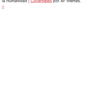
la Humanidad
|
CoverNews
por AF themes.