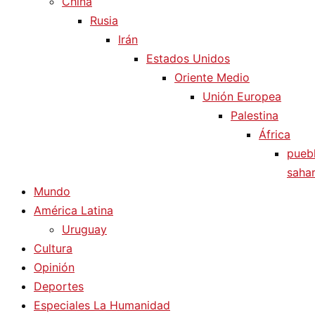
China
Rusia
Irán
Estados Unidos
Oriente Medio
Unión Europea
Palestina
África
pueb
sahar
Mundo
América Latina
Uruguay
Cultura
Opinión
Deportes
Especiales La Humanidad