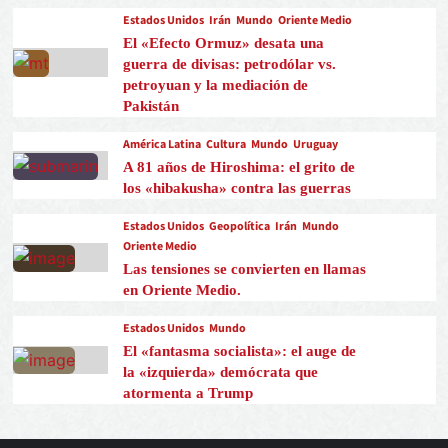
Estados Unidos
Irán
Mundo
Oriente Medio
El «Efecto Ormuz» desata una
guerra de divisas: petrodólar vs.
petroyuan y la mediación de
Pakistán
América Latina
Cultura
Mundo
Uruguay
A 81 años de Hiroshima: el grito de
los «hibakusha» contra las guerras
Estados Unidos
Geopolítica
Irán
Mundo
Oriente Medio
Las tensiones se convierten en llamas
en Oriente Medio.
Estados Unidos
Mundo
El «fantasma socialista»: el auge de
la «izquierda» demócrata que
atormenta a Trump