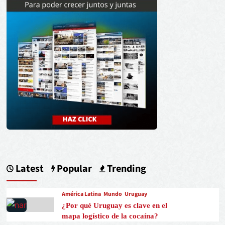
Latest
Popular
Trending
América Latina
Mundo
Uruguay
¿Por qué Uruguay es clave en el
mapa logístico de la cocaína?