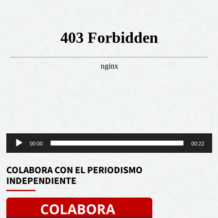
Reproductor
00:00
00:22
de
audio
COLABORA CON EL PERIODISMO
INDEPENDIENTE