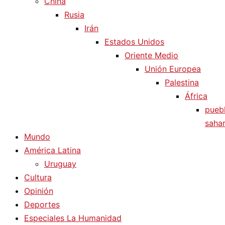
China
Rusia
Irán
Estados Unidos
Oriente Medio
Unión Europea
Palestina
África
pueb
sahar
Mundo
América Latina
Uruguay
Cultura
Opinión
Deportes
Especiales La Humanidad