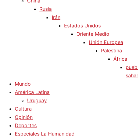
China
Rusia
Irán
Estados Unidos
Oriente Medio
Unión Europea
Palestina
África
pueb
sahar
Mundo
América Latina
Uruguay
Cultura
Opinión
Deportes
Especiales La Humanidad