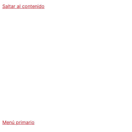
Saltar al contenido
Diario La
Humanidad
Análisis Geopolítico y Actualidad Internacional
Menú primario