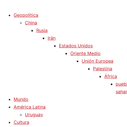
Diario La Humanidad
Geopolítica
China
Rusia
Irán
Estados Unidos
Oriente Medio
Unión Europea
Palestina
África
pueb
sahar
Mundo
América Latina
Uruguay
Cultura