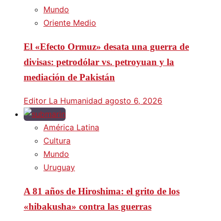
Mundo
Oriente Medio
El «Efecto Ormuz» desata una guerra de
divisas: petrodólar vs. petroyuan y la
mediación de Pakistán
Editor La Humanidad
agosto 6, 2026
América Latina
Cultura
Mundo
Uruguay
A 81 años de Hiroshima: el grito de los
«hibakusha» contra las guerras