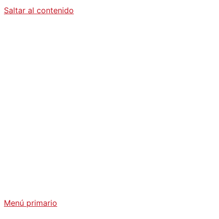
Saltar al contenido
Diario La
Humanidad
Análisis Geopolítico y Actualidad Internacional
Menú primario