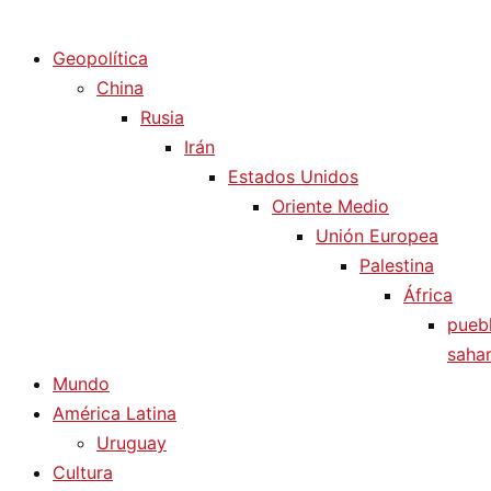
Diario La Humanidad
Geopolítica
China
Rusia
Irán
Estados Unidos
Oriente Medio
Unión Europea
Palestina
África
pueb
sahar
Mundo
América Latina
Uruguay
Cultura