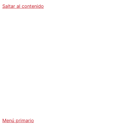
Saltar al contenido
Diario La
Humanidad
Análisis Geopolítico y Actualidad Internacional
Menú primario