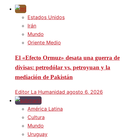
Estados Unidos
Irán
Mundo
Oriente Medio
El «Efecto Ormuz» desata una guerra de
divisas: petrodólar vs. petroyuan y la
mediación de Pakistán
Editor La Humanidad
agosto 6, 2026
América Latina
Cultura
Mundo
Uruguay