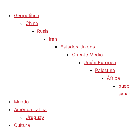
Diario La Humanidad
Geopolítica
China
Rusia
Irán
Estados Unidos
Oriente Medio
Unión Europea
Palestina
África
pueb
sahar
Mundo
América Latina
Uruguay
Cultura