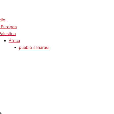
dio
 Europea
Palestina
África
pueblo saharaui
a