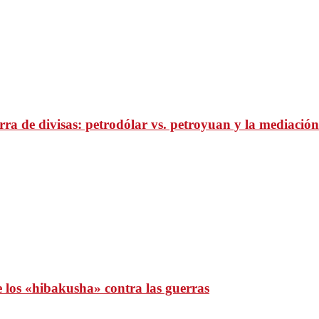
ra de divisas: petrodólar vs. petroyuan y la mediación
e los «hibakusha» contra las guerras