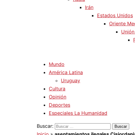
Irán
Estados Unidos
Oriente Me
Unión
Mundo
América Latina
Uruguay
Cultura
Opinión
Deportes
Especiales La Humanidad
Buscar:
Inicio
»
asentamientos ilegales Cisjordani