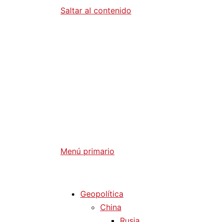
Saltar al contenido
Diario La 
Análisis Geopolítico y Actualidad Internaci
Menú primario
Diario La Humanidad
Geopolítica
China
Rusia