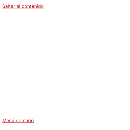
Saltar al contenido
Diario La
Humanidad
Análisis Geopolítico y Actualidad Internacional
Menú primario