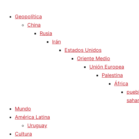
Diario La Humanidad
Geopolítica
China
Rusia
Irán
Estados Unidos
Oriente Medio
Unión Europea
Palestina
África
pueb
sahar
Mundo
América Latina
Uruguay
Cultura