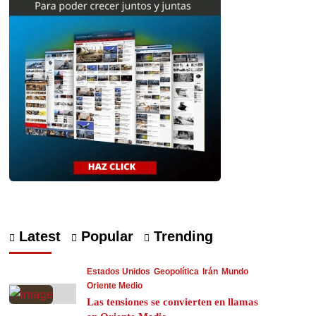
Latest
Popular
Trending
Estados Unidos
Geopolítica
Irán
Mundo
Oriente Medio
Las tensiones se convierten en llamas