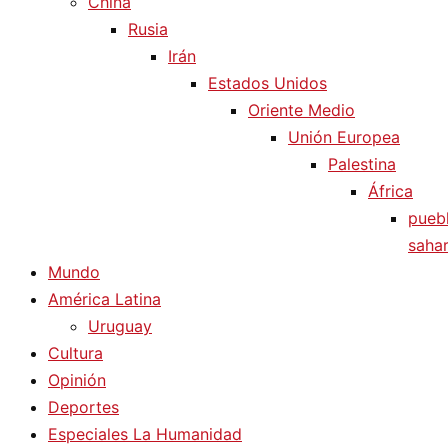
China
Rusia
Irán
Estados Unidos
Oriente Medio
Unión Europea
Palestina
África
pueb
sahar
Mundo
América Latina
Uruguay
Cultura
Opinión
Deportes
Especiales La Humanidad