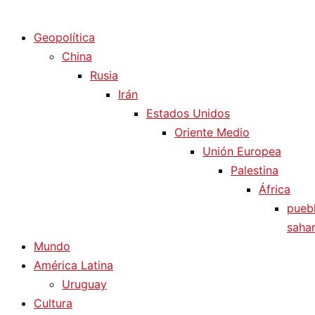
Diario La Humanidad
Geopolítica
China
Rusia
Irán
Estados Unidos
Oriente Medio
Unión Europea
Palestina
África
pueb
sahar
Mundo
América Latina
Uruguay
Cultura