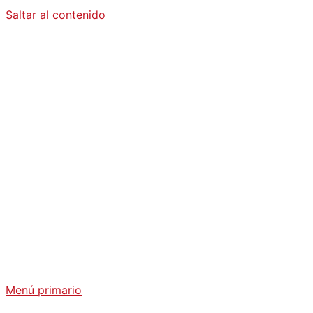
Saltar al contenido
Diario La
Humanidad
Análisis Geopolítico y Actualidad Internacional
Menú primario