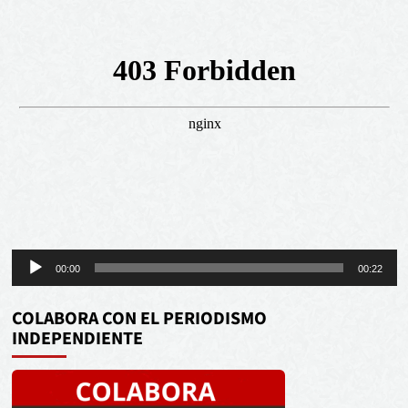
Reproductor
00:00
00:22
de
audio
COLABORA CON EL PERIODISMO
INDEPENDIENTE