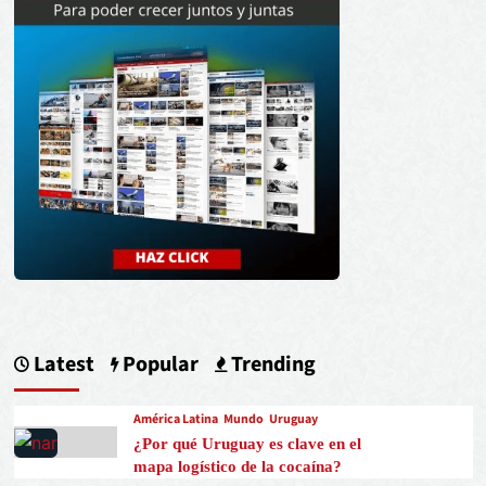
Latest
Popular
Trending
América Latina
Mundo
Uruguay
¿Por qué Uruguay es clave en el
mapa logístico de la cocaína?