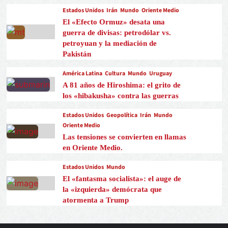
Estados Unidos
Irán
Mundo
Oriente Medio
El «Efecto Ormuz» desata una
guerra de divisas: petrodólar vs.
petroyuan y la mediación de
Pakistán
América Latina
Cultura
Mundo
Uruguay
A 81 años de Hiroshima: el grito de
los «hibakusha» contra las guerras
Estados Unidos
Geopolítica
Irán
Mundo
Oriente Medio
Las tensiones se convierten en llamas
en Oriente Medio.
Estados Unidos
Mundo
El «fantasma socialista»: el auge de
la «izquierda» demócrata que
atormenta a Trump