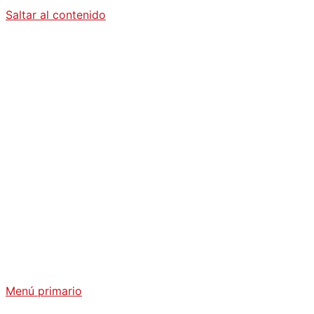
Saltar al contenido
Diario La
Humanidad
Análisis Geopolítico y Actualidad Internacional
Menú primario