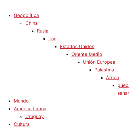
Diario La Humanidad
Geopolítica
China
Rusia
Irán
Estados Unidos
Oriente Medio
Unión Europea
Palestina
África
pueb
sahar
Mundo
América Latina
Uruguay
Cultura