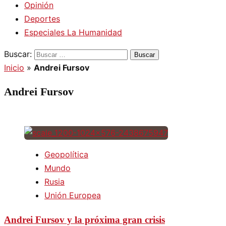
Opinión
Deportes
Especiales La Humanidad
Buscar:
Inicio
»
Andrei Fursov
Andrei Fursov
Geopolítica
Mundo
Rusia
Unión Europea
Andrei Fursov y la próxima gran crisis